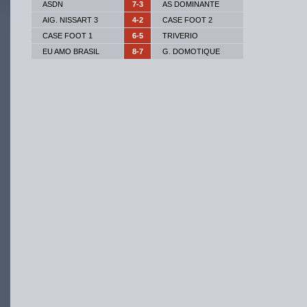
ASDN
7-3
AS DOMINANTE
AIG. NISSART 3
4-2
CASE FOOT 2
CASE FOOT 1
6-5
TRIVERIO
EU AMO BRASIL
8-7
G. DOMOTIQUE