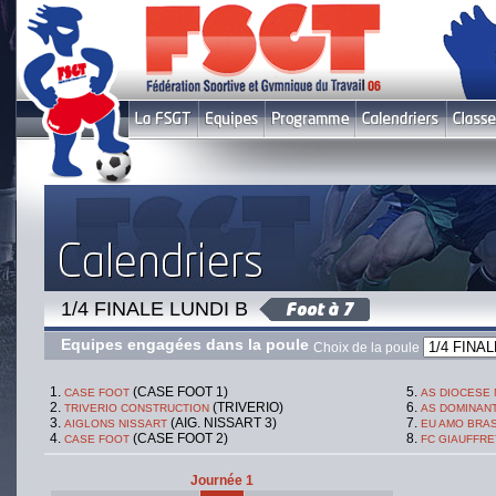
1/4 FINALE LUNDI B
Equipes engagées dans la poule
Choix de la poule
(CASE FOOT 1)
CASE FOOT
AS DIOCESE 
(TRIVERIO)
TRIVERIO CONSTRUCTION
AS DOMINAN
(AIG. NISSART 3)
AIGLONS NISSART
EU AMO BRAS
(CASE FOOT 2)
CASE FOOT
FC GIAUFFR
Journée 1