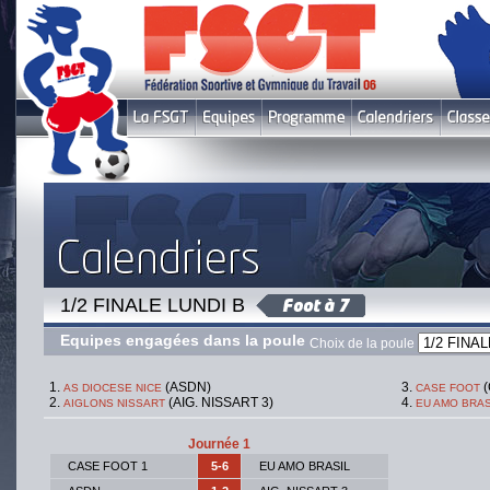
1/2 FINALE LUNDI B
Equipes engagées dans la poule
Choix de la poule
(ASDN)
(
AS DIOCESE NICE
CASE FOOT
(AIG. NISSART 3)
AIGLONS NISSART
EU AMO BRAS
Journée 1
CASE FOOT 1
5-6
EU AMO BRASIL