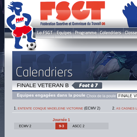
FINALE VETERAN B
Equipes engagées dans la poule
Choix de la poule
(ECMV 2)
ENTENTE CONQUE MADELEINE VICTORINE
AS CAGNES 
Journée 1
ECMV 2
9-3
ASCC 2