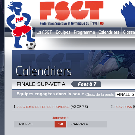
FINALE SUP-VET A
Equipes engagées dans la poule
Choix de la poule
(ASCFP 3)
(
AS CHEMIN DE FER DE PROVENCE
FC CARRAS
Journée 1
ASCFP 3
1-8
CARRAS 4