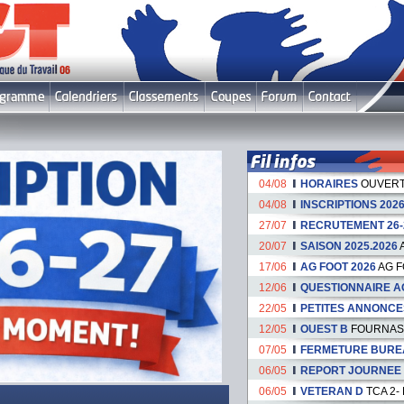
Le fil infos
04/08
HORAIRES
OUVERT
04/08
INSCRIPTIONS 2026
27/07
RECRUTEMENT 26-
20/07
SAISON 2025.2026
17/06
AG FOOT 2026
AG F
12/06
QUESTIONNAIRE A
22/05
PETITES ANNONCE
12/05
OUEST B
FOURNAS 
07/05
FERMETURE BURE
06/05
REPORT JOURNEE du
06/05
VETERAN D
TCA 2-