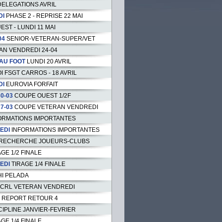
DELEGATIONS AVRIL
DI
PHASE 2 - REPRISE 22 MAI
EST - LUNDI 11 MAI
04
SENIOR-VETERAN-SUPER/VET
AN VENDREDI 24-04
AU FOOT
LUNDI 20 AVRIL
 FSGT CARROS - 18 AVRIL
DI
EUROVIA FORFAIT
0-03
COUPE OUEST 1/2F
7-03
COUPE VETERAN VENDREDI
ORMATIONS IMPORTANTES
EDI
INFORMATIONS IMPORTANTES
RECHERCHE JOUEURS-CLUBS
AGE 1/2 FINALE
EDI
TIRAGE 1/4 FINALE
I PELADA
CRL VETERAN VENDREDI
REPORT RETOUR 4
CIPLINE JANVIER-FEVRIER
AGE 1/4 FINALE