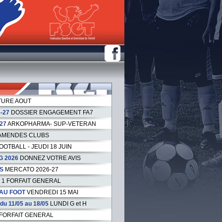
URE AOUT
-27
DOSSIER ENGAGEMENT FA7
27
ARKOPHARMA- SUP-VETERAN
AMENDES CLUBS
OOTBALL - JEUDI 18 JUIN
G 2026
DONNEZ VOTRE AVIS
S
MERCATO 2026-27
1 FORFAIT GENERAL
AU FOOT
VENDREDI 15 MAI
 11/05 au 18/05
LUNDI G et H
 FORFAIT GENERAL