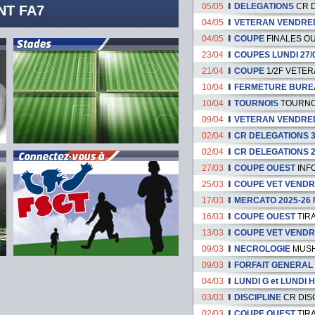
05/05
DELEGATIONS
CR 
T FA7
04/05
VETERAN VENDRE
04/05
COUPE
FINALES OU
23/04
COUPES LUNDI 27/
21/04
COUPE
1/2F VETER
10/04
FERMETURE BURE
10/04
TOURNOIS
TOURNOI
09/04
VETERAN VENDRE
02/04
CR DELEGATIONS 3
02/04
CR DELEGATIONS 2
27/03
COUPE OUEST
INF
25/03
COUPE VET VENDR
17/03
MERCATO 2025-26
16/03
COUPE OUEST
TIR
13/03
COUPE VET VENDR
09/03
NECROLOGIE
MUSH
09/03
FORFAIT GENERAL
04/03
LUNDI G et LUNDI H
03/03
DISCIPLINE
CR DIS
02/03
COUPE OUEST
TIR