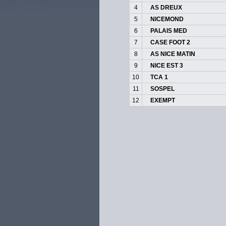
4
AS DREUX
5
NICEMOND
6
PALAIS MED
7
CASE FOOT 2
8
AS NICE MATIN
9
NICE EST 3
10
TCA 1
11
SOSPEL
12
EXEMPT