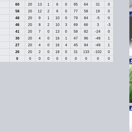
60
20
13
1
6
0
95
64
31
0
58
20
12
2
6
0
77
58
19
0
48
20
9
1
10
0
79
84
-5
0
46
20
8
2
10
3
69
66
3
-3
41
20
7
0
13
0
58
82
-24
0
30
20
4
0
16
1
47
96
-49
1
27
20
4
0
16
4
45
94
-49
1
26
20
2
0
18
0
31
133
-102
0
0
0
0
0
0
0
0
0
0
0