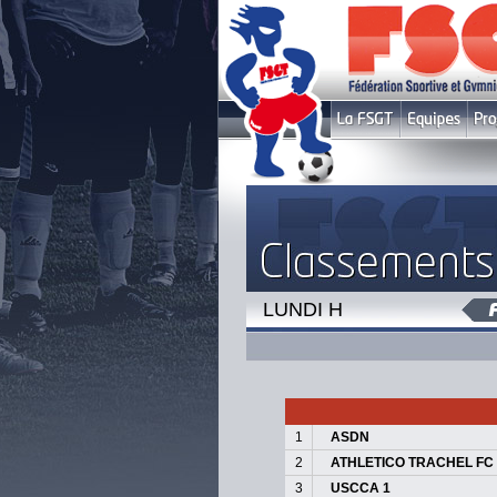
LUNDI H
1
ASDN
2
ATHLETICO TRACHEL FC
3
USCCA 1