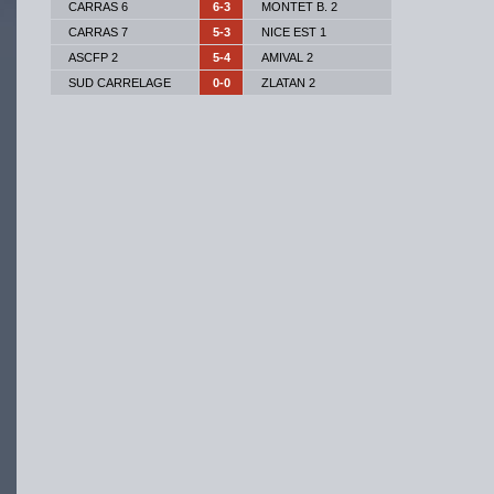
CARRAS 6
6-3
MONTET B. 2
CARRAS 7
5-3
NICE EST 1
ASCFP 2
5-4
AMIVAL 2
SUD CARRELAGE
0-0
ZLATAN 2