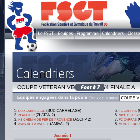
COUPE VETERAN VENDREDI - 1/4 FINALE A
Equipes engagées dans la poule
Choix de la poule
(SUD CARRELAGE)
(
SUD CARRELAGE
FC CARRAS
(ZLATAN 2)
ZLATAN FC
NICE EST SP
(ASCFP 2)
(
AS CHEMIN DE FER DE PROVENCE
FC CARRAS
(AMIVAL 2)
AMIS DE LA VALLEE
MONTET BOR
Journée 1