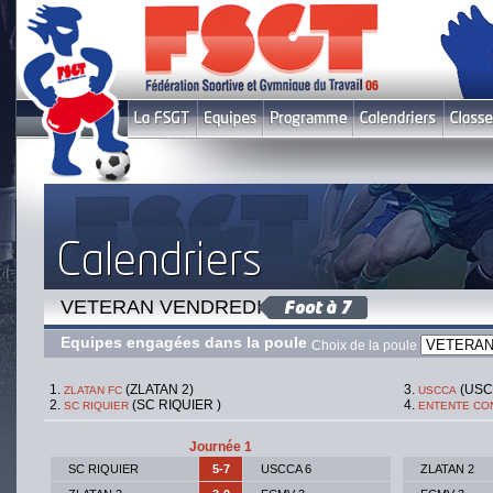
VETERAN VENDREDI 3
Equipes engagées dans la poule
Choix de la poule
(ZLATAN 2)
(USC
ZLATAN FC
USCCA
(SC RIQUIER )
SC RIQUIER
ENTENTE CO
Journée 1
SC RIQUIER
5-7
USCCA 6
ZLATAN 2